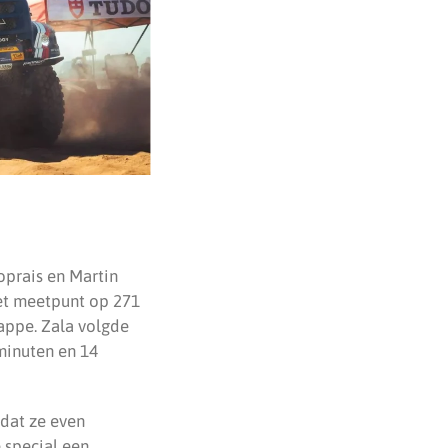
oprais en Martin
het meetpunt op 271
tappe. Zala volgde
minuten en 14
dat ze even
 special een