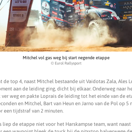
Mitchel vol gas weg bij start negende etappe
© Eurol Rallysport
t de top 4, naast Mitchel bestaande uit Vaidotas Zala, Ales L
ment aan de leiding ging, dicht bij elkaar. Onderweg naar 
 ver weg en pakte Loprais de leiding tot het einde van de e
econden en Mitchel, Bart van Heun en Jarno van de Pol op 5 
 een tijdstraf van 2 minuten.
 liep de etappe niet voor het Harskampse team, want naast 
 een waypoint bleek de truck bij de pitsstop halverwege de