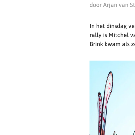
door Arjan van S
In het dinsdag v
rally is Mitchel 
Brink kwam als z