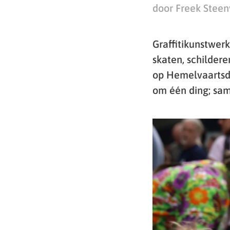
door Freek Steen
Graffitikunstwer
skaten, schilder
op Hemelvaartsdag
om één ding; sam