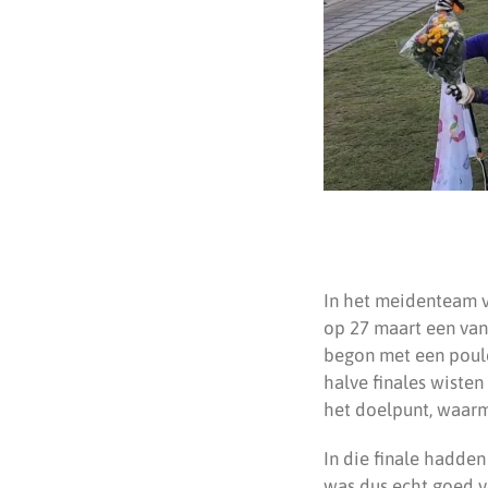
In het meidenteam v
op 27 maart een van
begon met een poule
halve finales wisten
het doelpunt, waarm
In die finale hadde
was dus echt goed v