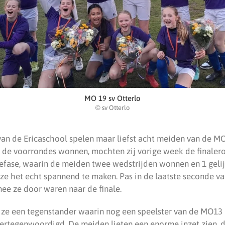
MO 19 sv Otterlo
© sv Otterlo
an de Ericaschool spelen maar liefst acht meiden van de MO
 de voorrondes wonnen, mochten zij vorige week de finalero
fase, waarin de meiden twee wedstrijden wonnen en 1 gelij
 ze het echt spannend te maken. Pas in de laatste seconde va
ee ze door waren naar de finale.
n ze een tegenstander waarin nog een speelster van de MO
ertegenwoordigd. De meiden lieten een enorme inzet zien, d