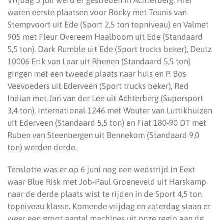
Vrijdag 5 juli werd er gestreden in Achterberg. Hier
waren eerste plaatsen voor Rocky met Teunis van
Stempvoort uit Ede (Sport 2,5 ton topniveau) en Valmet
905 met Fleur Overeem Haalboom uit Ede (Standaard
5,5 ton). Dark Rumble uit Ede (Sport trucks beker), Deutz
10006 Erik van Laar uit Rhenen (Standaard 5,5 ton)
gingen met een tweede plaats naar huis en P. Bos
Veevoeders uit Ederveen (Sport trucks beker), Red
Indian met Jan van der Lee uit Achterberg (Supersport
3,4 ton), International 1246 met Wouter van Luttikhuizen
uit Ederveen (Standaard 5,5 ton) en Fiat 180-90 DT met
Ruben van Steenbergen uit Bennekom (Standaard 9,0
ton) werden derde.
Tenslotte was er op 6 juni nog een wedstrijd in Eext
waar Blue Risk met Job-Paul Groeneveld uit Harskamp
naar de derde plaats wist te rijden in de Sport 4,5 ton
topniveau klasse. Komende vrijdag en zaterdag staan er
weer een groot aantal machines uit onze regio aan de