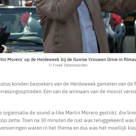
rtin Morero’ op de Heideweek bij de Gooise Vrouwen Drive-in filma
© Freek Steenvoorden
stus konden bezoekers van de Heideweek genieten van de f
rrassingsoptreden. Een van de winnaars van de mooist versi
e organisatie de sound-a-like Martin Morero gestrikt, die bi
kop zette. Toen na 30 minuten de rust was teruggekeerd was 
l versieringen waren in het thema en dus was het moeilijk ki