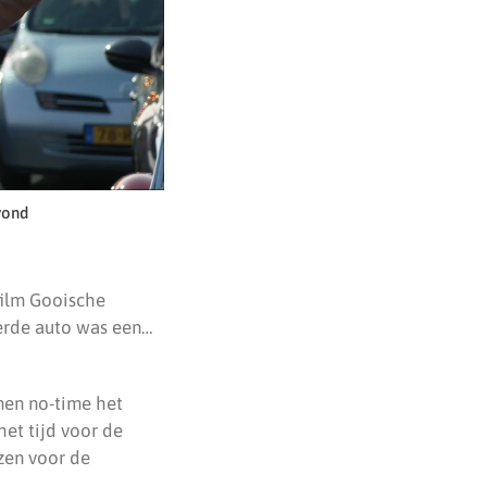
vond
ilm Gooische
erde auto was een…
nnen no-time het
het tijd voor de
ezen voor de