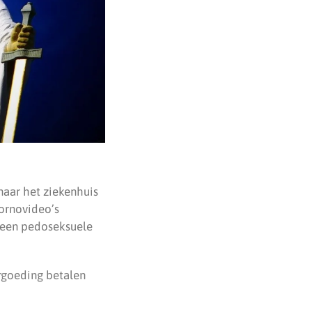
naar het ziekenhuis
pornovideo’s
 een pedoseksuele
ergoeding betalen