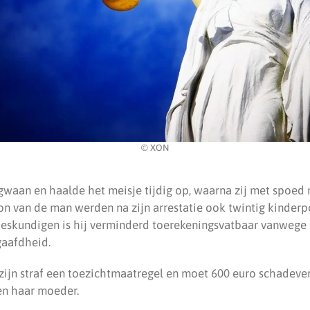
© XON
waan en haalde het meisje tijdig op, waarna zij met spoed 
on van de man werden na zijn arrestatie ook twintig kinder
deskundigen is hij verminderd toerekeningsvatbaar vanwege
gaafdheid.
 zijn straf een toezichtmaatregel en moet 600 euro schadev
 en haar moeder.