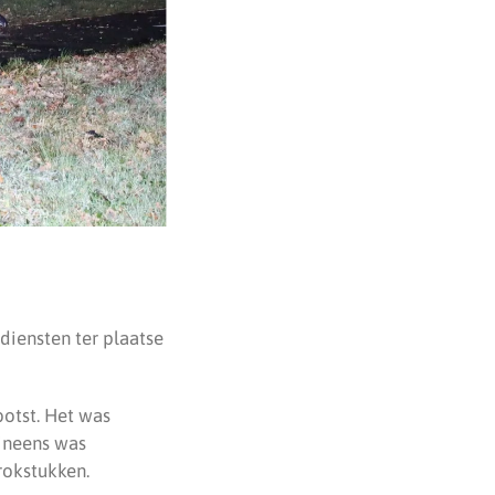
diensten ter plaatse
otst. Het was
ineens was
rokstukken.