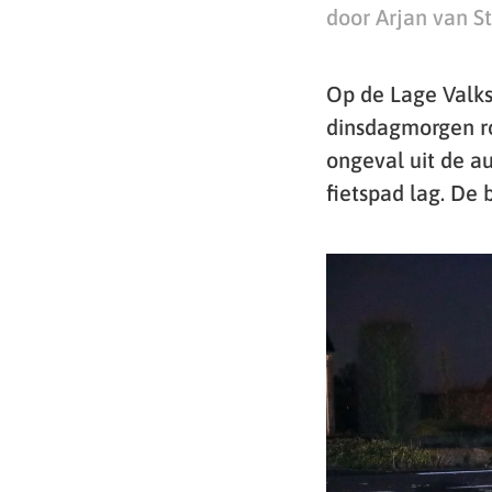
door Arjan van S
Op de Lage Valks
dinsdagmorgen r
ongeval uit de a
fietspad lag. De 