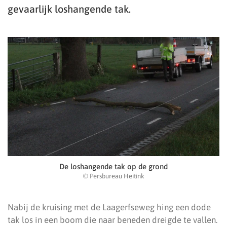
gevaarlijk loshangende tak.
De loshangende tak op de grond
© Persbureau Heitink
Nabij de kruising met de Laagerfseweg hing een dode
tak los in een boom die naar beneden dreigde te vallen.