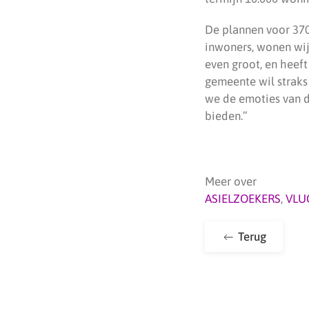
De plannen voor 370
inwoners, wonen wij 
even groot, en heef
gemeente wil straks
we de emoties van d
bieden.”
Meer over
ASIELZOEKERS
,
VLU
Terug