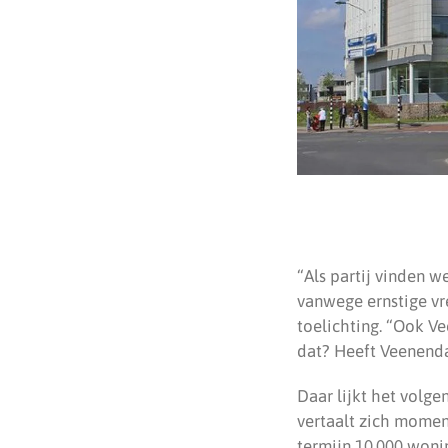
“Als partij vinden 
vanwege ernstige vre
toelichting. “Ook V
dat? Heeft Veenenda
Daar lijkt het volg
vertaalt zich momen
termijn 10.000 won