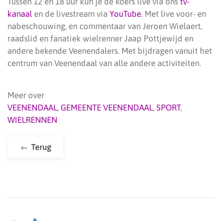
Tussen 12 en 18 uur kun je de koers live via ons
tv-
kanaal
en de livestream via
YouTube
. Met live voor- en
nabeschouwing, en commentaar van Jeroen Wielaert,
raadslid en fanatiek wielrenner Jaap Pottjewijd en
andere bekende Veenendalers. Met bijdragen vanuit het
centrum van Veenendaal van alle andere activiteiten.
Meer over
VEENENDAAL
,
GEMEENTE VEENENDAAL
,
SPORT
,
WIELRENNEN
Terug