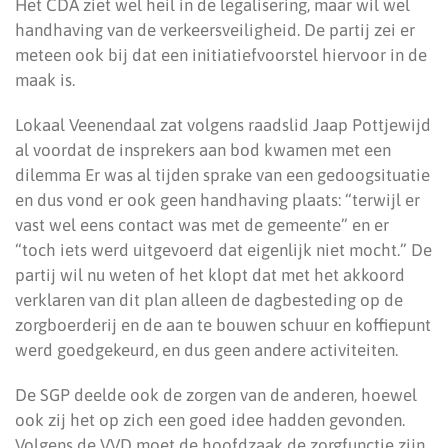
Het CDA ziet wel heil in de legalisering, maar wil wel
handhaving van de verkeersveiligheid. De partij zei er
meteen ook bij dat een initiatiefvoorstel hiervoor in de
maak is.
Lokaal Veenendaal zat volgens raadslid Jaap Pottjewijd
al voordat de insprekers aan bod kwamen met een
dilemma Er was al tijden sprake van een gedoogsituatie
en dus vond er ook geen handhaving plaats: “terwijl er
vast wel eens contact was met de gemeente” en er
“toch iets werd uitgevoerd dat eigenlijk niet mocht.” De
partij wil nu weten of het klopt dat met het akkoord
verklaren van dit plan alleen de dagbesteding op de
zorgboerderij en de aan te bouwen schuur en koffiepunt
werd goedgekeurd, en dus geen andere activiteiten.
De SGP deelde ook de zorgen van de anderen, hoewel
ook zij het op zich een goed idee hadden gevonden.
Volgens de VVD moet de hoofdzaak de zorgfunctie zijn,