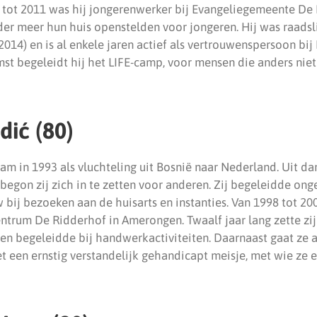
 tot 2011 was hij jongerenwerker bij Evangeliegemeente De
nder meer hun huis openstelden voor jongeren. Hij was raads
014) en is al enkele jaren actief als vertrouwenspersoon bij
st begeleidt hij het LIFE-camp, voor mensen die anders niet
vdić (80)
m in 1993 als vluchteling uit Bosnië naar Nederland. Uit d
, begon zij zich in te zetten voor anderen. Zij begeleidde ong
bij bezoeken aan de huisarts en instanties. Van 1998 tot 200
centrum De Ridderhof in Amerongen. Twaalf jaar lang zette zij
ren begeleidde bij handwerkactiviteiten. Daarnaast gaat ze 
t een ernstig verstandelijk gehandicapt meisje, met wie ze 