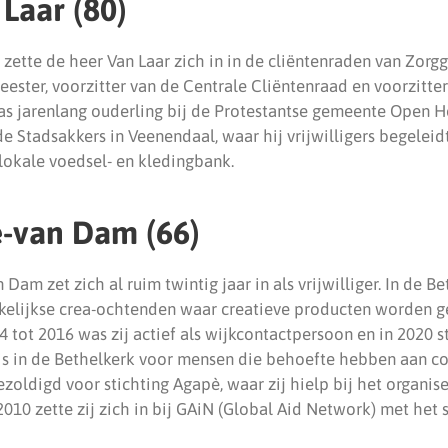
 Laar (80)
zette de heer Van Laar zich in in de cliëntenraden van Zorg
ester, voorzitter van de Centrale Cliëntenraad en voorzitte
as jarenlang ouderling bij de Protestantse gemeente Open Ho
de Stadsakkers in Veenendaal, waar hij vrijwilligers begelei
lokale voedsel- en kledingbank.
e-van Dam (66)
m zet zich al ruim twintig jaar in als vrijwilliger. In de B
ekelijkse crea-ochtenden waar creatieve producten worden 
 tot 2016 was zij actief als wijkcontactpersoon en in 2020 st
s in de Bethelkerk voor mensen die behoefte hebben aan con
zoldigd voor stichting Agapè, waar zij hielp bij het organis
2010 zette zij zich in bij GAiN (Global Aid Network) met het 