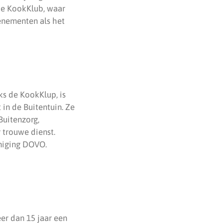
 de KookKlub, waar
venementen als het
ks de KookKlup, is
in de Buitentuin. Ze
Buitenzorg,
 trouwe dienst.
eniging DOVO.
r dan 15 jaar een