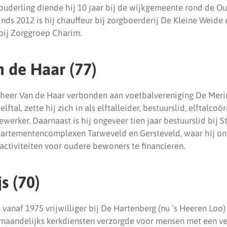
 ouderling diende hij 10 jaar bij de wijkgemeente rond de Ou
Sinds 2012 is hij chauffeur bij zorgboerderij De Kleine Weide
bij Zorggroep Charim.
 de Haar (77)
e heer Van de Haar verbonden aan voetbalvereniging De Merino
lftal, zette hij zich in als elftalleider, bestuurslid, elftalcoö
rker. Daarnaast is hij ongeveer tien jaar bestuurslid bij S
artementencomplexen Tarweveld en Gersteveld, waar hij on
activiteiten voor oudere bewoners te financieren.
s (70)
vanaf 1975 vrijwilliger bij De Hartenberg (nu ’s Heeren Loo
 maandelijks kerkdiensten verzorgde voor mensen met een ve