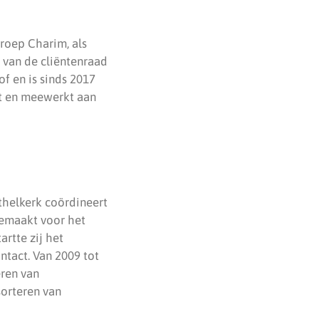
groep Charim, als
r van de cliëntenraad
f en is sinds 2017
dt en meewerkt aan
ethelkerk coördineert
gemaakt voor het
artte zij het
tact. Van 2009 tot
eren van
sorteren van