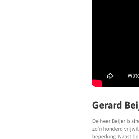
Gerard Bei
De heer Beijer is sin
zo’n honderd vrijwi
beperking. Naast be