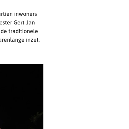
ertien inwoners
ster Gert-Jan
de traditionele
arenlange inzet.
.