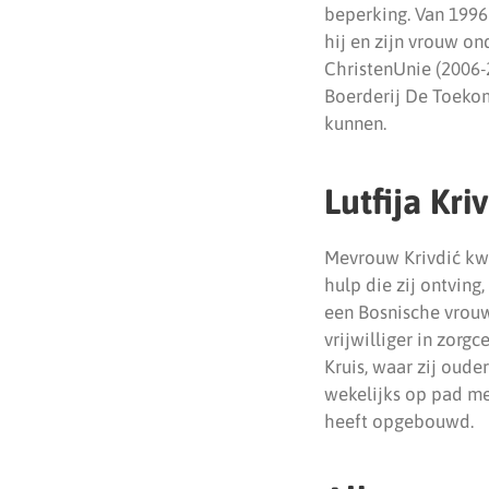
beperking. Van 1996
hij en zijn vrouw o
ChristenUnie (2006-2
Boerderij De Toekom
kunnen.
Lutfija Kri
Mevrouw Krivdić kwa
hulp die zij ontving
een Bosnische vrouw 
vrijwilliger in zorg
Kruis, waar zij oude
wekelijks op pad me
heeft opgebouwd.