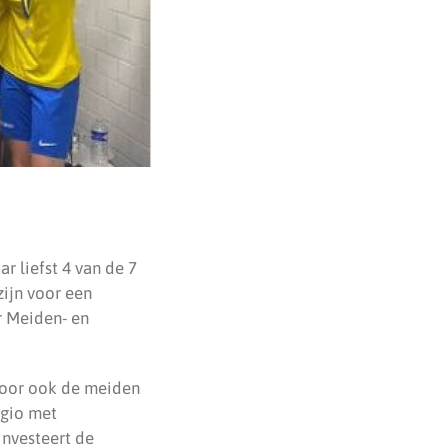
r liefst 4 van de 7
zijn voor een
r Meiden- en
door ook de meiden
egio met
investeert de