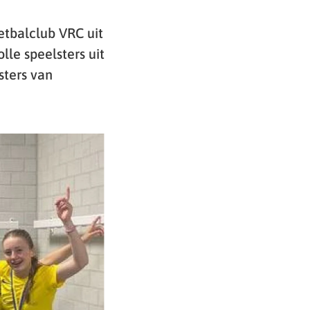
etbalclub VRC uit
lle speelsters uit
ters van