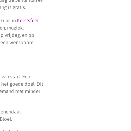
g is gratis.
 uur, in
Kerstsfeer
.
en, muziek,
op vrijdag, en op
er een wensboom.
n
van start. Een
 het goede doel. Dit
 iemand met minder
Veenendaal
Bloei.