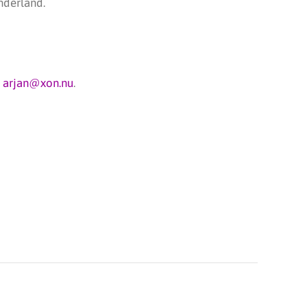
nderland.
r
arjan@xon.nu
.