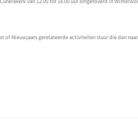
Cunerakerk van 12.00 tot 16.00 uur omgetoverd in Winterwo
rst of Nieuwjaars gerelateerde activiteiten stuur die dan naa