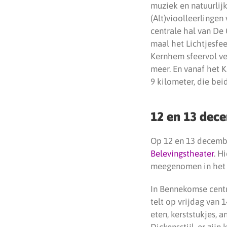
muziek en natuurlij
(Alt)vioolleerlingen
centrale hal van De 
maal het Lichtjesfee
Kernhem sfeervol ve
meer. En vanaf het K
9 kilometer, die bei
12 en 13 dec
Op 12 en 13 decembe
Belevingstheater
. H
meegenomen in het l
In Bennekomse centr
telt op vrijdag van 
eten, kerststukjes, 
Dickensstijl, er zij