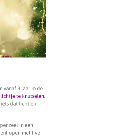
 vanaf 8 jaar in de
ichtje te knutselen
.
ets dat licht en
rpenzeel in een
ttent open met live