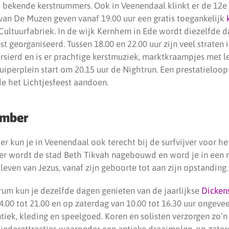
k bekende kerstnummers. Ook in Veenendaal klinkt er de 12e
 van De Muzen geven vanaf 19.00 uur een gratis toegankelijk
Cultuurfabriek. In de wijk Kernhem in Ede wordt diezelfde d
st georganiseerd. Tussen 18.00 en 22.00 uur zijn veel straten 
rsierd en is er prachtige kerstmuziek, marktkraampjes met l
uiperplein start om 20.15 uur de Nightrun. Een prestatieloop
de het Lichtjesfeest aandoen.
ember
r kun je in Veenendaal ook terecht bij de surfvijver voor h
ier wordt de stad Beth Tikvah nagebouwd en word je in een
even van Jezus, vanaf zijn geboorte tot aan zijn opstanding.
um kun je dezelfde dagen genieten van de jaarlijkse
Dickens
14.00 tot 21.00 en op zaterdag van 10.00 tot 16.30 uur ongev
antiek, kleding en speelgoed. Koren en solisten verzorgen zo’
n kinderattracties waaronder een antieke draaimolen, op zate