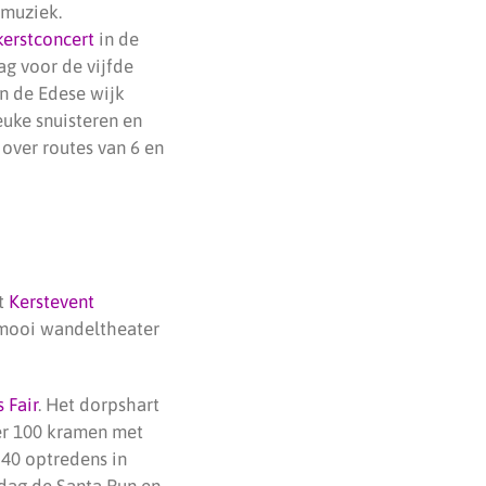
 muziek.
kerstconcert
in de
ag voor de vijfde
in de Edese wijk
euke snuisteren en
 over routes van 6 en
et
Kerstevent
 mooi wandeltheater
 Fair
. Het dorpshart
eer 100 kramen met
n 40 optredens in
rdag de Santa Run en