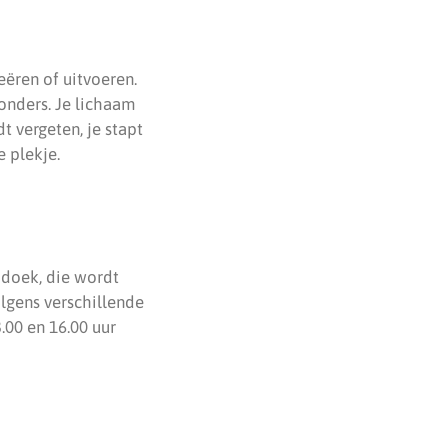
ëren of uitvoeren.
zonders. Je lichaam
t vergeten, je stapt
e plekje.
ddoek, die wordt
lgens verschillende
.00 en 16.00 uur