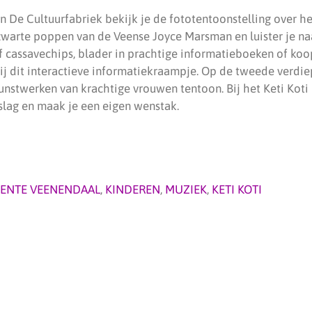
an De Cultuurfabriek bekijk je de fototentoonstelling over he
 zwarte poppen van de Veense Joyce Marsman en luister je na
f cassavechips, blader in prachtige informatieboeken of ko
j dit interactieve informatiekraampje. Op de tweede verdie
unstwerken van krachtige vrouwen tentoon. Bij het Keti Koti 
 slag en maak je een eigen wenstak.
ENTE VEENENDAAL
,
KINDEREN
,
MUZIEK
,
KETI KOTI