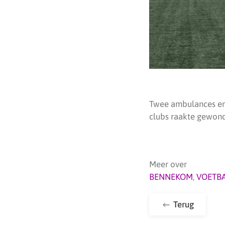
Twee ambulances en
clubs raakte gewond
Meer over
BENNEKOM
,
VOETB
Terug