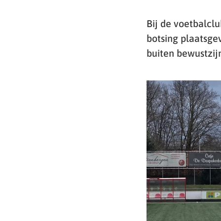
Bij de voetbalcl
botsing plaatsge
buiten bewustzij