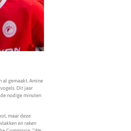
en al gemaakt. Amine
ogels. Dit jaar
r de nodige minuten
root, maar deze
vlakken en raken
sche Commissie. “We