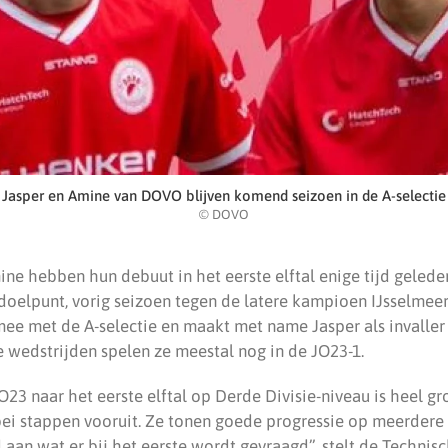
Jasper en Amine van DOVO blijven komend seizoen in de A-selectie
© DOVO
ine hebben hun debuut in het eerste elftal enige tijd geled
doelpunt, vorig seizoen tegen de latere kampioen IJsselmeerv
 mee met de A-selectie en maakt met name Jasper als invalle
e wedstrijden spelen ze meestal nog in de JO23-1.
O23 naar het eerste elftal op Derde Divisie-niveau is heel g
ei stappen vooruit. Ze tonen goede progressie op meerdere 
aan wat er bij het eerste wordt gevraagd”, stelt de Techni