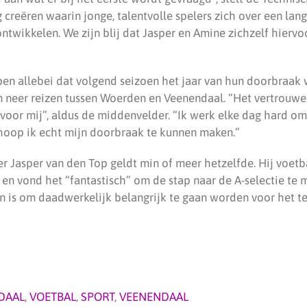
creëren waarin jonge, talentvolle spelers zich over een lang
wikkelen. We zijn blij dat Jasper en Amine zichzelf hiervoo
en allebei dat volgend seizoen het jaar van hun doorbraak
en neer reizen tussen Woerden en Veenendaal. “Het vertrouw
 voor mij”, aldus de middenvelder. “Ik werk elke dag hard om
hoop ik echt mijn doorbraak te kunnen maken.”
r Jasper van den Top geldt min of meer hetzelfde. Hij voetbal
en vond het “fantastisch” om de stap naar de A-selectie te 
n is om daadwerkelijk belangrijk te gaan worden voor het te
DAAL
,
VOETBAL
,
SPORT
,
VEENENDAAL