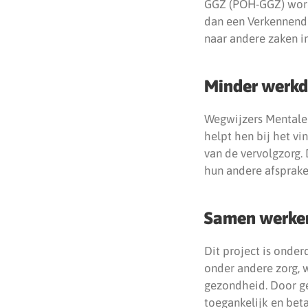
GGZ (POH-GGZ) word
dan een Verkennend 
naar andere zaken i
Minder werkdr
Wegwijzers Mentale
helpt hen bij het vi
van de vervolgzorg.
hun andere afspraken
Samen werken 
Dit project is onder
onder andere zorg, 
gezondheid. Door ge
toegankelijk en beta