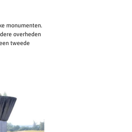
jke monumenten.
erdere overheden
s een tweede