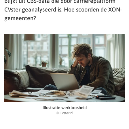
blijkt uit CBS-data die door carrièreplatform
CVster geanalyseerd is. Hoe scoorden de XON-
gemeenten?
Illustratie werkloosheid
© Cvster.nl