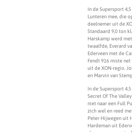
In de Supersport 4,
Lunteren mee, die o
deelnemer uit de XO
Standaard 9,0 ton kl
Harskamp werd met z
twaalfde, Everard v
Ederveen met de Cas
Fendt 916 miste net
uit de XON-regio. J
en Marvin van Stemp
In de Supersport 4,
Secret Of The Valle
niet naar een Full Pu
zich wel en reed me
Peter Hijwegen uit 
Hardeman uit Ederv