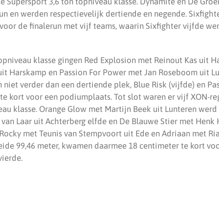
e Supersport 3,6 ton topniveau klasse. Dynamite en De Groe
 run en werden respectievelijk dertiende en negende. Sixfig
voor de finalerun met vijf teams, waarin Sixfighter vijfde 
 topniveau klasse gingen Red Explosion met Reinout Kas uit H
it Harskamp en Passion For Power met Jan Roseboom uit Lun
niet verder dan een dertiende plek, Blue Risk (vijfde) en Pa
te kort voor een podiumplaats. Tot slot waren er vijf XON-r
veau klasse. Orange Glow met Martijn Beek uit Lunteren werd
n van Laar uit Achterberg elfde en De Blauwe Stier met Henk
ocky met Teunis van Stempvoort uit Ede en Adriaan met Ria
ide 99,46 meter, kwamen daarmee 18 centimeter te kort vo
ierde.