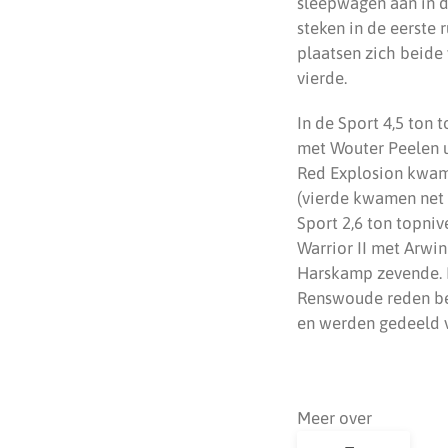
sleepwagen aan in d
steken in de eerste
plaatsen zich beide 
vierde.
In de Sport 4,5 ton
met Wouter Peelen u
Red Explosion kwam 
(vierde kwamen net 
Sport 2,6 ton topni
Warrior II met Arwi
Harskamp zevende. R
Renswoude reden be
en werden gedeeld v
Meer over