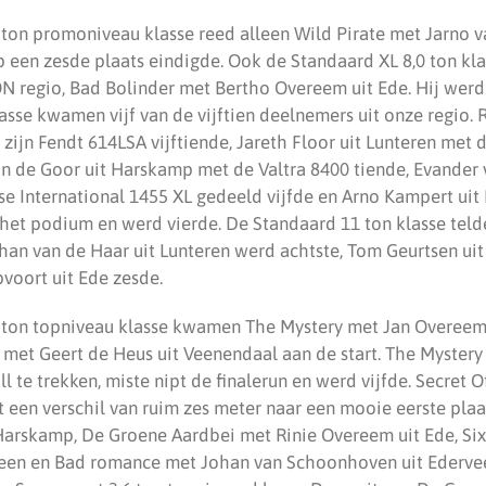
5 ton promoniveau klasse reed alleen Wild Pirate met Jarno 
p een zesde plaats eindigde. Ook de Standaard XL 8,0 ton kl
N regio, Bad Bolinder met Bertho Overeem uit Ede. Hij werd 
asse kwamen vijf van de vijftien deelnemers uit onze regio.
ijn Fendt 614LSA vijftiende, Jareth Floor uit Lunteren met
an de Goor uit Harskamp met de Valtra 8400 tiende, Evander 
e International 1455 XL gedeeld vijfde en Arno Kampert ui
 het podium en werd vierde. De Standaard 11 ton klasse tel
ohan van de Haar uit Lunteren werd achtste, Tom Geurtsen ui
voort uit Ede zesde.
5 ton topniveau klasse kwamen The Mystery met Jan Overee
y met Geert de Heus uit Veenendaal aan de start. The Myster
ll te trekken, miste nipt de finalerun en werd vijfde. Secret 
t een verschil van ruim zes meter naar een mooie eerste pla
Harskamp, De Groene Aardbei met Rinie Overeem uit Ede, Six
een en Bad romance met Johan van Schoonhoven uit Ederve