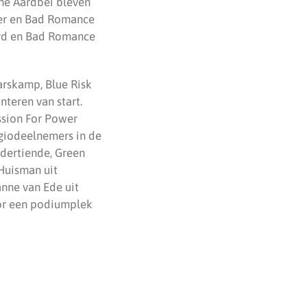
ne Aardbei bleven
hter en Bad Romance
werd en Bad Romance
arskamp, Blue Risk
teren van start.
ssion For Power
egiodeelnemers in de
 dertiende, Green
 Huisman uit
nne van Ede uit
or een podiumplek