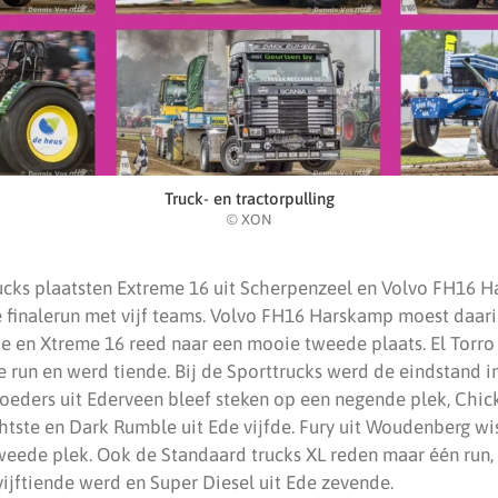
Truck- en tractorpulling
© XON
rucks plaatsten Extreme 16 uit Scherpenzeel en Volvo FH16 
de finalerun met vijf teams. Volvo FH16 Harskamp moest daari
de en Xtreme 16 reed naar een mooie tweede plaats. El Torro 
e run en werd tiende. Bij de Sporttrucks werd de eindstand in
oeders uit Ederveen bleef steken op een negende plek, Chick
ste en Dark Rumble uit Ede vijfde. Fury uit Woudenberg wi
weede plek. Ook de Standaard trucks XL reden maar één run
vijftiende werd en Super Diesel uit Ede zevende.