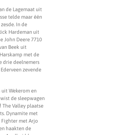
van de Lagemaat uit
asse telde maar één
zesde. In de
 Rick Hardeman uit
 de John Deere 7710
van Beek uit
t Harskamp met de
de drie deelnemers
t Ederveen zevende
m uit Wekerom en
y wist de sleepwagen
Of The Valley plaatse
ats. Dynamite met
 Fighter met Arjo
en haakten de