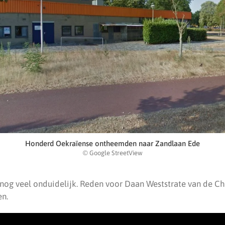
Honderd Oekraïense ontheemden naar Zandlaan Ede
© Google StreetView
 er nog veel onduidelijk. Reden voor Daan Weststrate van de 
en.