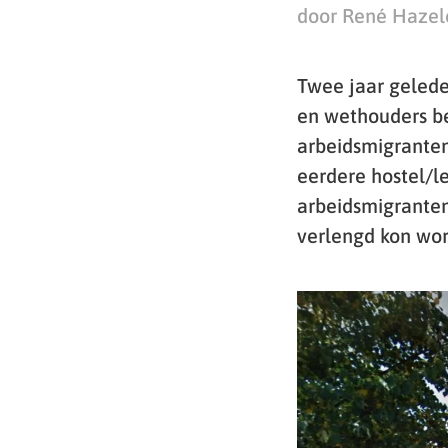
door René Hazel
Twee jaar gelede
en wethouders be
arbeidsmigranten
eerdere hostel/l
arbeidsmigranten
verlengd kon wo