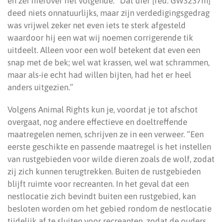
en zei hierover het volgende: “Dat dier [red. GW3237m]
deed niets onnatuurlijks, maar zijn verdedigingsgedrag
was vrijwel zeker net even iets te sterk afgesteld
waardoor hij een wat wij noemen corrigerende tik
uitdeelt. Alleen voor een wolf betekent dat even een
snap met de bek; wel wat krassen, wel wat schrammen,
maar als-ie echt had willen bijten, had het er heel
anders uitgezien.”
Volgens Animal Rights kun je, voordat je tot afschot
overgaat, nog andere effectieve en doeltreffende
maatregelen nemen, schrijven ze in een verweer. “Een
eerste geschikte en passende maatregel is het instellen
van rustgebieden voor wilde dieren zoals de wolf, zodat
zij zich kunnen terugtrekken. Buiten de rustgebieden
blijft ruimte voor recreanten. In het geval dat een
nestlocatie zich bevindt buiten een rustgebied, kan
besloten worden om het gebied rondom de nestlocatie
tijdelijk af te sluiten voor recreanten, zodat de ouders