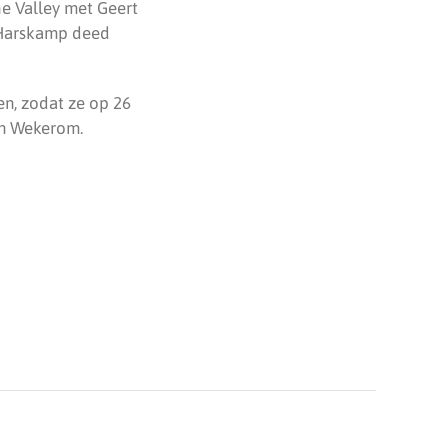
he Valley met Geert
t Harskamp deed
n, zodat ze op 26
gen Wekerom.