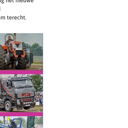
dag het nieuwe
d
m terecht.