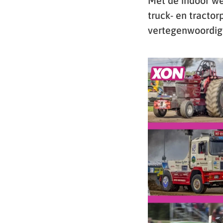
Met de indoor we
truck- en tracto
vertegenwoordig