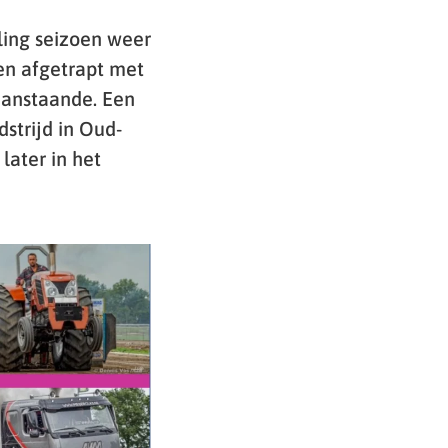
ling seizoen weer
oen afgetrapt met
 aanstaande. Een
strijd in Oud-
later in het