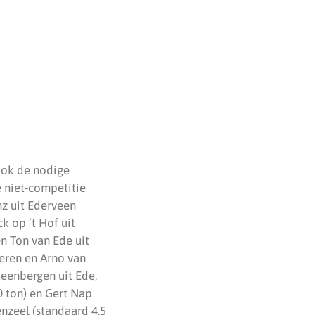
ook de nodige
e niet-competitie
nz uit Ederveen
k op ’t Hof uit
n Ton van Ede uit
teren en Arno van
teenbergen uit Ede,
0 ton) en Gert Nap
nzeel (standaard 4,5