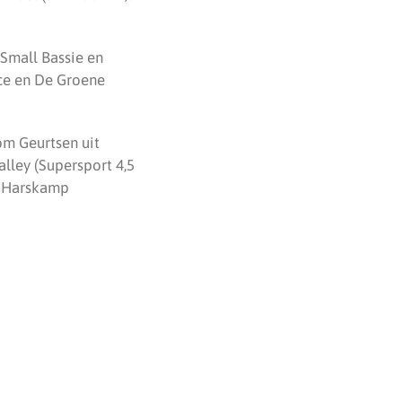
 Small Bassie en
nce en De Groene
Tom Geurtsen uit
lley (Supersport 4,5
16 Harskamp