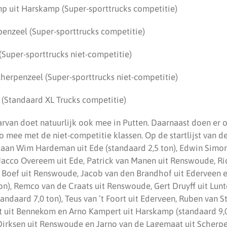
p uit Harskamp (Super-sporttrucks competitie)
penzeel (Super-sporttrucks competitie)
 (Super-sporttrucks niet-competitie)
cherpenzeel (Super-sporttrucks niet-competitie)
 (Standaard XL Trucks competitie)
arvan doet natuurlijk ook mee in Putten. Daarnaast doen er 
io mee met de niet-competitie klassen. Op de startlijst van d
staan Wim Hardeman uit Ede (standaard 2,5 ton), Edwin Simo
 Jacco Overeem uit Ede, Patrick van Manen uit Renswoude, Ric
Boef uit Renswoude, Jacob van den Brandhof uit Ederveen e
on), Remco van de Craats uit Renswoude, Gert Druyff uit Lun
tandaard 7,0 ton), Teus van ’t Foort uit Ederveen, Ruben van S
at uit Bennekom en Arno Kampert uit Harskamp (standaard 9,
 Dirksen uit Renswoude en Jarno van de Lagemaat uit Scherpe