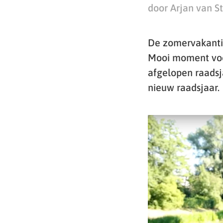
door Arjan van S
De zomervakantie 
Mooi moment voor
afgelopen raadsj
nieuw raadsjaar.