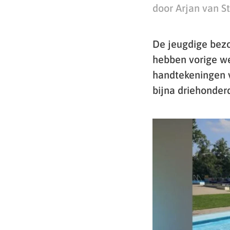
door Arjan van S
De jeugdige bezo
hebben vorige we
handtekeningen v
bijna driehonder