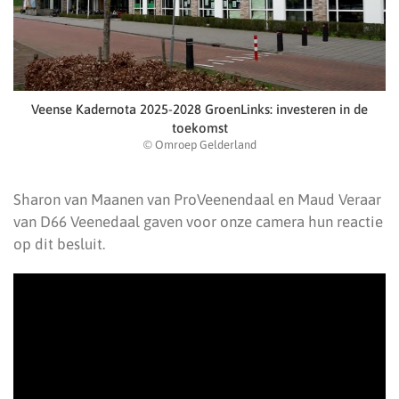
Veense Kadernota 2025-2028 GroenLinks: investeren in de
toekomst
© Omroep Gelderland
Sharon van Maanen van ProVeenendaal en Maud Veraar
van D66 Veenedaal gaven voor onze camera hun reactie
op dit besluit.