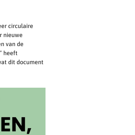
er circulaire
er nieuwe
én van de
” heeft
wat dit document