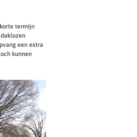
korte termijn
l daklozen
opvang een extra
 toch kunnen