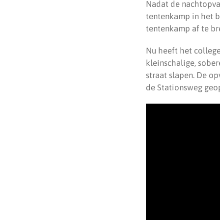
Nadat de nachtopvan
tentenkamp in het b
tentenkamp af te br
Nu heeft het colleg
kleinschalige, sob
straat slapen. De o
de Stationsweg geo