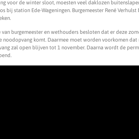
g voor de winter sloot, moesten veel daklozen buitenslap
os bij station Ede-Wageningen. Burgemeester René Verhulst 
eken.
e van burgemeester en wethouders besloten dat er deze zom
ere noodopvang komt. Daarmee moet worden voorkomen dat
pvang zal open blijven tot 1 november. Daarna wordt de pe
pend.