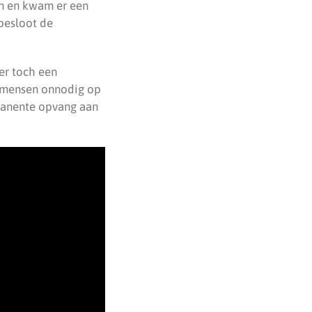
en en kwam er een
besloot de
er toch een
 mensen onnodig op
rmanente opvang aan