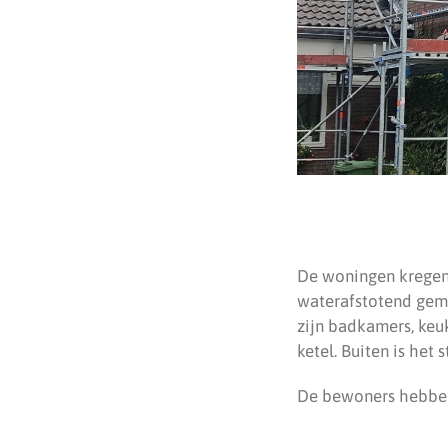
De woningen kregen v
waterafstotend gema
zijn badkamers, keu
ketel. Buiten is het
De bewoners hebben