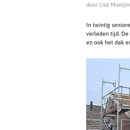
door Lisa Mooij
In twintig senio
verleden tijd. D
en ook het dak e