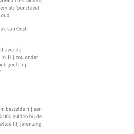
vriendin en familie,
hem als ‘punctueel
 oud.
aak van Oost-
rd over de
 in. Hij zou onder
nk geeft hij
”
om bestelde hij een
.000 gulden bij de
ilde hij jarenlang