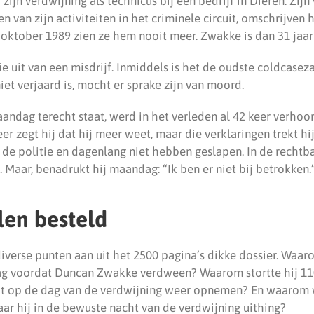
ijn verdwijning als technicus bij een bedrijf in Dieren. Zijn 
 van zijn activiteiten in het criminele circuit, omschrijven 
 oktober 1989 zien ze hem nooit meer. Zwakke is dan 31 jaar
tie uit van een misdrijf. Inmiddels is het de oudste coldcasez
et verjaard is, mocht er sprake zijn van moord.
andag terecht staat, werd in het verleden al 42 keer verhoo
er zegt hij dat hij meer weet, maar die verklaringen trekt hij
 de politie en dagenlang niet hebben geslapen. In de rechtba
Maar, benadrukt hij maandag: “Ik ben er niet bij betrokken.
en besteld
iverse punten aan uit het 2500 pagina’s dikke dossier. Waar
g voordat Duncan Zwakke verdween? Waarom stortte hij 110
at op de dag van de verdwijning weer opnemen? En waarom w
aar hij in de bewuste nacht van de verdwijning uithing?