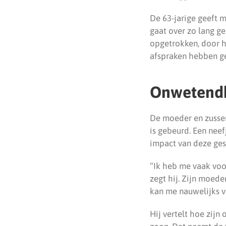
De 63-jarige geeft m
gaat over zo lang g
opgetrokken, door h
afspraken hebben geh
Onwetendh
De moeder en zussen
is gebeurd. Een neef
impact van deze gesc
“Ik heb me vaak voor
zegt hij. Zijn moed
kan me nauwelijks vo
Hij vertelt hoe zijn