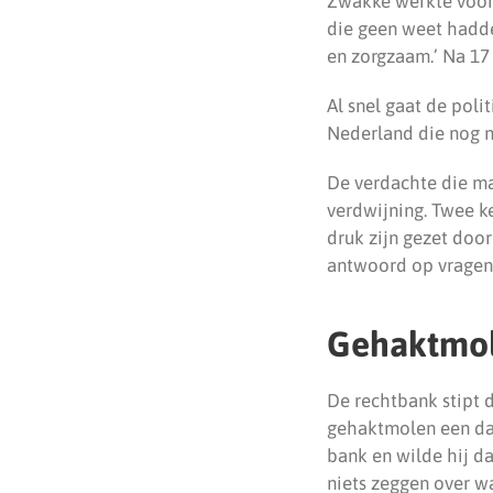
Zwakke werkte voor z
die geen weet hadden
en zorgzaam.’ Na 17
Al snel gaat de poli
Nederland die nog ni
De verdachte die ma
verdwijning. Twee ke
druk zijn gezet door
antwoord op vragen. 
Gehaktmol
De rechtbank stipt d
gehaktmolen een da
bank en wilde hij d
niets zeggen over w