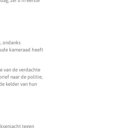
ag, zei u in eerste
t, ondanks
oude kameraad heeft
e van de verdachte
rief naar de politie,
de kelder van hun
eksenjacht tegen