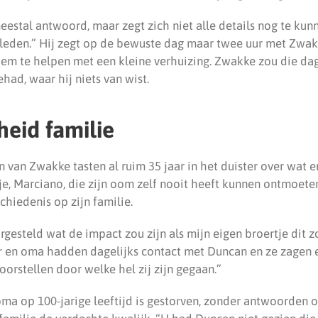
eestal antwoord, maar zegt zich niet alle details nog te kun
eleden.” Hij zegt op de bewuste dag maar twee uur met Zwa
em te helpen met een kleine verhuizing. Zwakke zou die da
ad, waar hij niets van wist.
eid familie
 van Zwakke tasten al ruim 35 jaar in het duister over wat e
je, Marciano, die zijn oom zelf nooit heeft kunnen ontmoeten
hiedenis op zijn familie.
gesteld wat de impact zou zijn als mijn eigen broertje dit z
er en oma hadden dagelijks contact met Duncan en ze zagen el
orstellen door welke hel zij zijn gegaan.”
 oma op 100-jarige leeftijd is gestorven, zonder antwoorden o