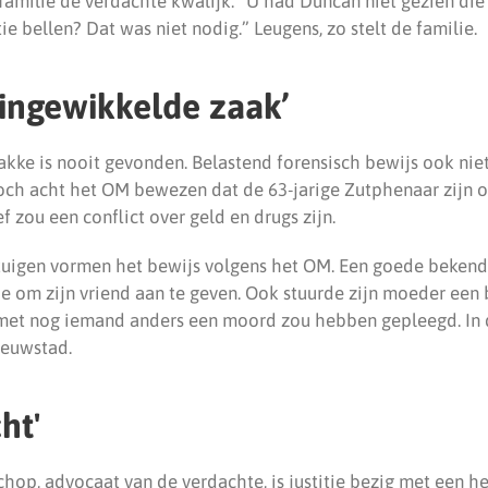
amilie de verdachte kwalijk. “U had Duncan niet gezien die d
tie bellen? Dat was niet nodig.” Leugens, zo stelt de familie.
 ingewikkelde zaak’
kke is nooit gevonden. Belastend forensisch bewijs ook nie
och acht het OM bewezen dat de 63-jarige Zutphenaar zijn 
 zou een conflict over geld en drugs zijn.
tuigen vormen het bewijs volgens het OM. Een goede bekend
ie om zijn vriend aan te geven. Ook stuurde zijn moeder een b
met nog iemand anders een moord zou hebben gepleegd. In 
ieuwstad.
ht'
chop, advocaat van de verdachte, is justitie bezig met een h