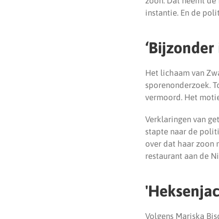
zoon. Dat neemt de f
instantie. En de poli
‘Bijzonder
Het lichaam van Zwa
sporenonderzoek. T
vermoord. Het motief
Verklaringen van ge
stapte naar de polit
over dat haar zoon 
restaurant aan de N
'Heksenjac
Volgens Mariska Bis