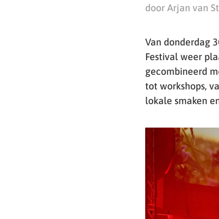
door Arjan van S
Van donderdag 30
Festival weer pla
gecombineerd met
tot workshops, v
lokale smaken en