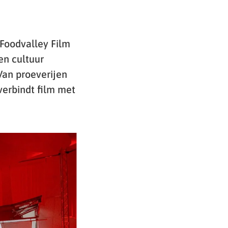
Foodvalley Film
en cultuur
Van proeverijen
verbindt film met