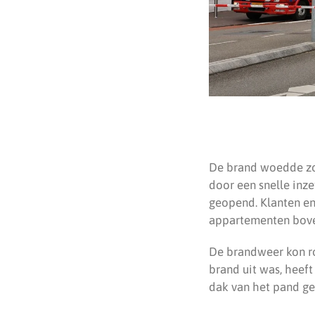
De brand woedde zo
door een snelle inz
geopend. Klanten e
appartementen bove
De brandweer kon ron
brand uit was, heef
dak van het pand ge