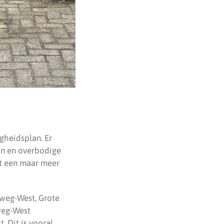
gheidsplan. Er
kan en overbodige
et een maar meer
weg-West, Grote
weg-West
. Dit is vooral