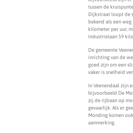
tussen de kruispunt
Dijkstraat loopt de 
bekend als een weg d
kilometer per uur, m
Industrielaan 59 kil
De gemeente Veenend
inrichting van de w
goed zijn om een sli
vaker is snelheid ve
In Veenendaal zijn 
bijvoorbeeld De Mon
zij de rijbaan op mo
gevaarlijk. Als er g
Monding komen ook 
aanmerking.