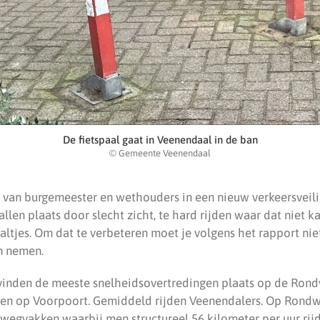
De fietspaal gaat in Veenendaal in de ban
© Gemeente Veenendaal
e van burgemeester en wethouders in een nieuw verkeersveili
llen plaats door slecht zicht, te hard rijden waar dat niet 
aaltjes. Om dat te verbeteren moet je volgens het rapport ni
n nemen.
vinden de meeste snelheidsovertredingen plaats op de Rond
r en op Voorpoort. Gemiddeld rijden Veenendalers. Op Rond
 wegvakken waarbij men structureel 56 kilometer per uur rijdt