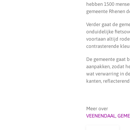
hebben 1500 mensen e
gemeente Rhenen dee
Verder gaat de geme
onduidelijke fietsov
voortaan altijd rod
contrasterende kleur
De gemeente gaat bi
aanpakken, zodat he
wat verwarring in d
kanten, reflecteren
Meer over
VEENENDAAL
,
GEME