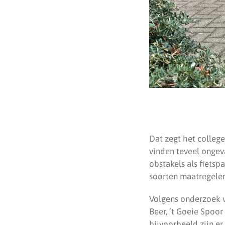
Dat zegt het colleg
vinden teveel ongeva
obstakels als fietsp
soorten maatregele
Volgens onderzoek 
Beer, ’t Goeie Spoo
bijvoorbeeld zijn er