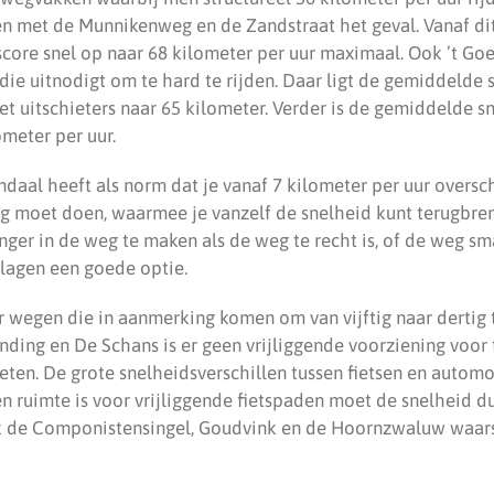
en met de Munnikenweg en de Zandstraat het geval. Vanaf di
score snel op naar 68 kilometer per uur maximaal. Ook ’t Go
ie uitnodigt om te hard te rijden. Daar ligt de gemiddelde 
et uitschieters naar 65 kilometer. Verder is de gemiddelde s
ometer per uur.
aal heeft als norm dat je vanaf 7 kilometer per uur oversch
eg moet doen, waarmee je vanzelf de snelheid kunt terugbre
nger in de weg te maken als de weg te recht is, of de weg s
rlagen een goede optie.
er wegen die in aanmerking komen om van vijftig naar dertig 
ding en De Schans is er geen vrijliggende voorziening voor 
eten. De grote snelheidsverschillen tussen fietsen en automob
een ruimte is voor vrijliggende fietspaden moet de snelheid 
de Componistensingel, Goudvink en de Hoornzwaluw waarsc