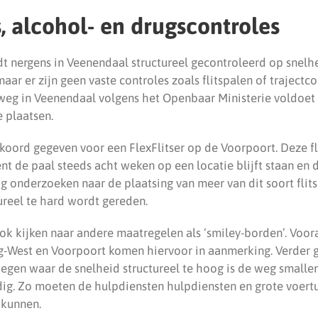
s, alcohol- en drugscontroles
 nergens in Veenendaal structureel gecontroleerd op snelhe
aar er zijn geen vaste controles zoals flitspalen of trajectco
eg in Veenendaal volgens het Openbaar Ministerie voldoet
e plaatsen.
kkoord gegeven voor een FlexFlitser op de Voorpoort. Deze fl
nt de paal steeds acht weken op een locatie blijft staan en
og onderzoeken naar de plaatsing van meer van dit soort fli
ureel te hard wordt gereden.
k kijken naar andere maatregelen als ‘smiley-borden’. Voora
-West en Voorpoort komen hiervoor in aanmerking. Verder 
wegen waar de snelheid structureel te hoog is de weg smalle
ig. Zo moeten de hulpdiensten hulpdiensten en grote voert
 kunnen.