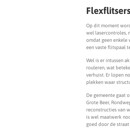
Flexflitser
Op dit moment wordt
wel lasercontroles, m
omdat geen enkele w
een vaste flitspaal t
Wel is er intussen a
rouleren, wat beteke
verhuist. Er lopen n
plekken waar struct
De gemeente gaat oo
Grote Beer, Rondweg
reconstructies van 
is wel maatwerk nod
goed door de straat