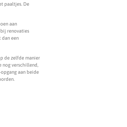
t paaltjes. De
doen aan
bij renovaties
t dan een
p de zelfde manier
 nog verschillend,
au-opgang aan beide
borden.