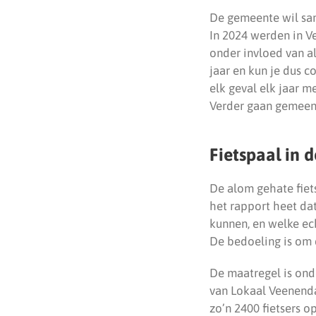
De gemeente wil sam
In 2024 werden in V
onder invloed van al
jaar en kun je dus c
elk geval elk jaar 
Verder gaan gemeente
Fietspaal in 
De alom gehate fiets
het rapport heet da
kunnen, en welke ech
De bedoeling is om d
De maatregel is on
van Lokaal Veenenda
zo’n 2400 fietsers o