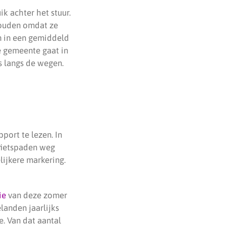
k achter het stuur.
houden omdat ze
an in een gemiddeld
De gemeente gaat in
s langs de wegen.
port te lezen. In
 fietspaden weg
lijkere markering.
ie
van deze zomer
landen jaarlijks
e. Van dat aantal