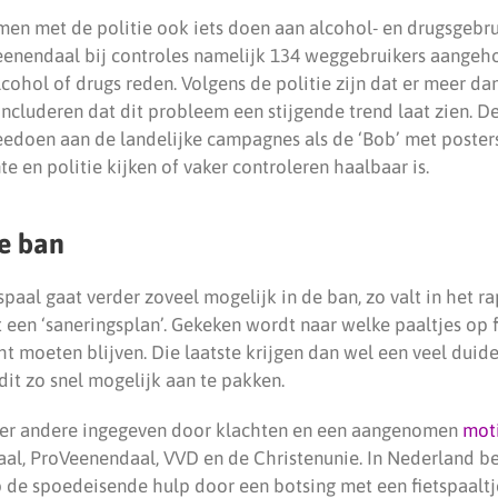
en met de politie ook iets doen aan alcohol- en drugsgebrui
eenendaal bij controles namelijk 134 weggebruikers aange
cohol of drugs reden. Volgens de politie zijn dat er meer d
oncluderen dat dit probleem een stijgende trend laat zien. 
meedoen aan de landelijke campagnes als de ‘Bob’ met poster
 en politie kijken of vaker controleren haalbaar is.
de ban
paal gaat verder zoveel mogelijk in de ban, zo valt in het rap
t een ‘saneringsplan’. Gekeken wordt naar welke paaltjes op
t moeten blijven. Die laatste krijgen dan wel een veel duide
it zo snel mogelijk aan te pakken.
der andere ingegeven door klachten en een aangenomen
mot
al, ProVeenendaal, VVD en de Christenunie. In Nederland be
p de spoedeisende hulp door een botsing met een fietspaaltj