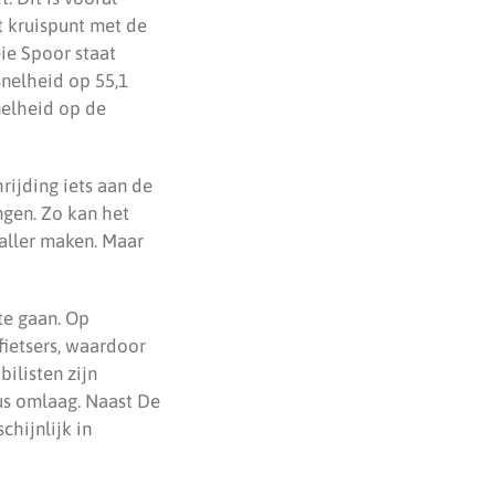
t kruispunt met de
eie Spoor staat
snelheid op 55,1
nelheid op de
rijding iets aan de
ngen. Zo kan het
maller maken. Maar
te gaan. Op
fietsers, waardoor
ilisten zijn
dus omlaag. Naast De
hijnlijk in