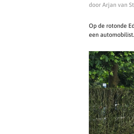
door Arjan van S
Op de rotonde Ed
een automobilist