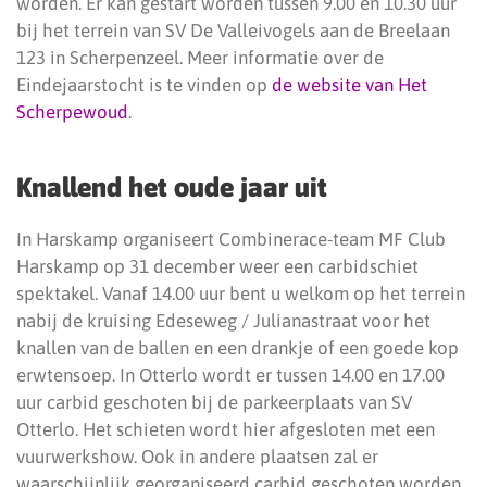
worden. Er kan gestart worden tussen 9.00 en 10.30 uur
bij het terrein van SV De Valleivogels aan de Breelaan
123 in Scherpenzeel. Meer informatie over de
Eindejaarstocht is te vinden op
de website van Het
Scherpewoud
.
Knallend het oude jaar uit
In Harskamp organiseert Combinerace-team MF Club
Harskamp op 31 december weer een carbidschiet
spektakel. Vanaf 14.00 uur bent u welkom op het terrein
nabij de kruising Edeseweg / Julianastraat voor het
knallen van de ballen en een drankje of een goede kop
erwtensoep. In Otterlo wordt er tussen 14.00 en 17.00
uur carbid geschoten bij de parkeerplaats van SV
Otterlo. Het schieten wordt hier afgesloten met een
vuurwerkshow. Ook in andere plaatsen zal er
waarschijnlijk georganiseerd carbid geschoten worden,