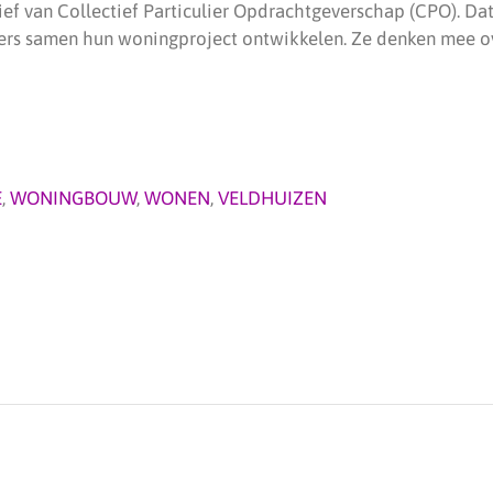
atief van Collectief Particulier Opdrachtgeverschap (CPO). Da
rs samen hun woningproject ontwikkelen. Ze denken mee o
E
,
WONINGBOUW
,
WONEN
,
VELDHUIZEN