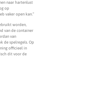
nen naar hartenlust
nog op
eb vaker open kan.”
ebruikt worden,
nd van de container
Jordan van
k de spelregels. Op
ng officieel in
isch dit voor de