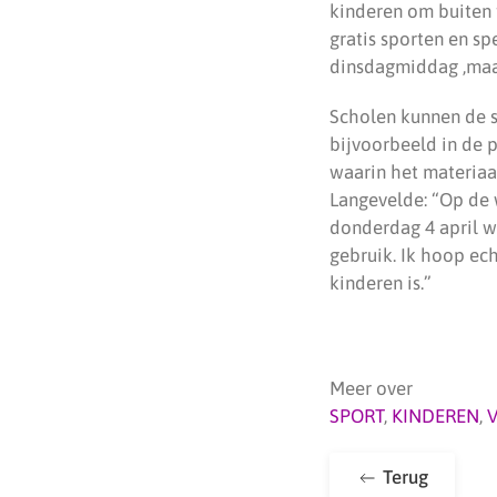
kinderen om buiten t
gratis sporten en sp
dinsdagmiddag ,maar
Scholen kunnen de s
bijvoorbeeld in de 
waarin het materiaal
Langevelde: “Op de 
donderdag 4 april w
gebruik. Ik hoop ech
kinderen is.”
Meer over
SPORT
,
KINDEREN
,
V
Terug