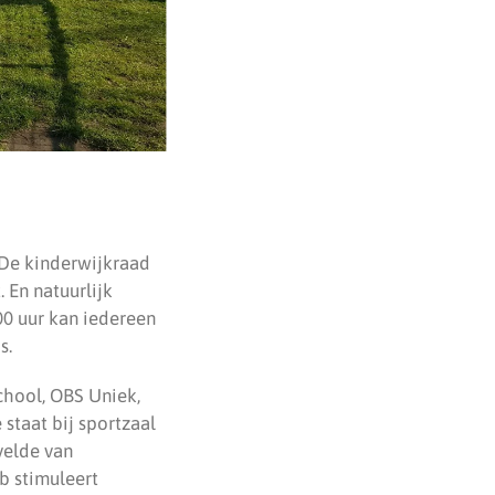
. De kinderwijkraad
 En natuurlijk
00 uur kan iedereen
s.
hool, OBS Uniek,
 staat bij sportzaal
velde van
eb stimuleert