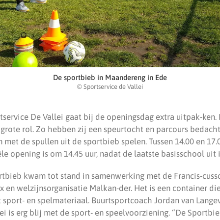
De sportbieb in Maandereng in Ede
© Sportservice de Vallei
tservice De Vallei gaat bij de openingsdag extra uitpak-ken
grote rol. Zo hebben zij een speurtocht en parcours bedacht.
 met de spullen uit de sportbieb spelen. Tussen 14.00 en 17.
le opening is om 14.45 uur, nadat de laatste basisschool uit i
tbieb kwam tot stand in samenwerking met de Francis-cussc
 en welzijnsorganisatie Malkan-der. Het is een container die
sport- en spelmateriaal. Buurtsportcoach Jordan van Lange
ei is erg blij met de sport- en speelvoorziening. “De Sportbi