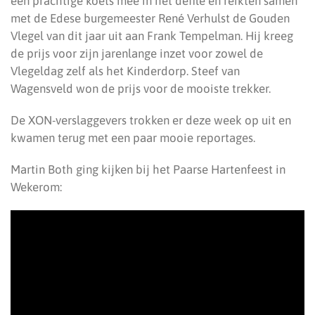
een prachtige koets mee in het defilé en reikten samen
met de Edese burgemeester René Verhulst de Gouden
Vlegel van dit jaar uit aan Frank Tempelman. Hij kreeg
de prijs voor zijn jarenlange inzet voor zowel de
Vlegeldag zelf als het Kinderdorp. Steef van
Wagensveld won de prijs voor de mooiste trekker.
De XON-verslaggevers trokken er deze week op uit en
kwamen terug met een paar mooie reportages.
Martin Both ging kijken bij het Paarse Hartenfeest in
Wekerom: