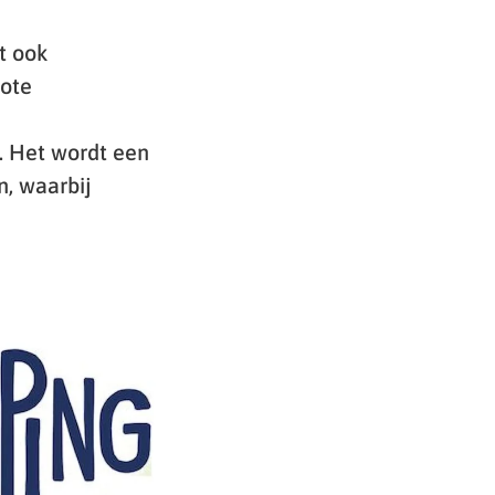
t ook
rote
 Het wordt een
, waarbij