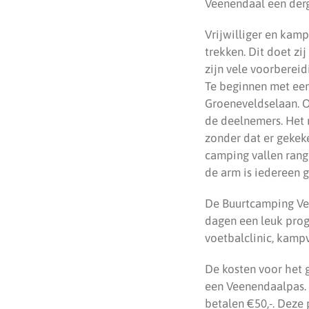
Veenendaal een derge
Vrijwilliger en kam
trekken. Dit doet zi
zijn vele voorbereid
Te beginnen met een
Groeneveldselaan. O
de deelnemers. Het 
zonder dat er gekek
camping vallen rang
de arm is iedereen g
De Buurtcamping Veen
dagen een leuk prog
voetbalclinic, kamp
De kosten voor het
een Veenendaalpas.
betalen €50,-. Deze 