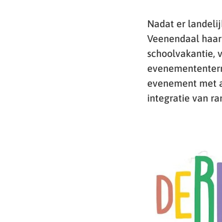
Nadat er landelij
Veenendaal haar 
schoolvakantie, v
evenemententerr
evenement met a
integratie van r