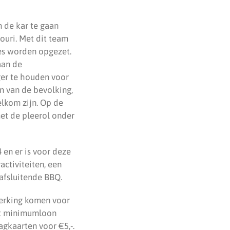
 de kar te gaan
ouri. Met dit team
les worden opgezet.
aan de
ger te houden voor
n van de bevolking,
elkom zijn. Op de
et de pleerol onder
 en er is voor deze
ctiviteiten, een
afsluitende BBQ.
merking komen voor
et minimumloon
dagkaarten voor €5,-.