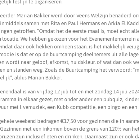
lijk festijn te organiseren.
peerder Marian Bakker werd door Veens Welzijn benaderd om
j inmiddels samen met Rita en Paul Hermans en Arkia El Kadd
ingen getroffen. “Omdat het de eerste maal is, moet echt al
 locatie. We hebben gekozen voor het Evenemententerrein 
mdat daar ook hekken omheen staan, is het makkelijk veili
mooie is dat er op de buurtcamping deelnemers uit alle lage
en wordt naar geloof, afkomst, huidskleur, of wat dan ook w
en en standen weg. Zoals de Buurtcamping het verwoord: “m
elijk”, aldus Marian Bakker.
endaal is van vrijdag 12 juli tot en met zondag 14 juli 2024
ramma in elkaar gezet, met onder ander een pubquiz, kindera
vuur met livemuziek, een Kubb competitie, een bingo en een 
 gehele weekend bedragen €17,50 voor gezinnen die in aan
 Gezinnen met een inkomen boven de grens van 120% van h
prijzen zijn inclusief eten en drinken. Daarnaast zijn er ook 