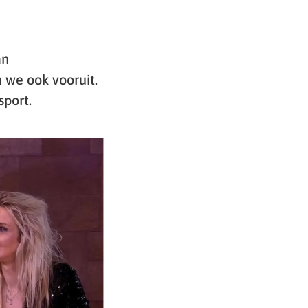
an
 we ook vooruit.
port.