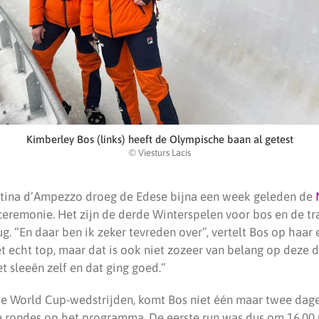
Kimberley Bos (links) heeft de Olympische baan al getest
© Viesturs Lacis
ortina d’Ampezzo droeg de Edese bijna een week geleden de
ceremonie. Het zijn de derde Winterspelen voor bos en de tra
ug. “En daar ben ik zeker tevreden over”, vertelt Bos op haar
t echt top, maar dat is ook niet zozeer van belang op deze 
et sleeën zelf en dat ging goed.”
de World Cup-wedstrijden, komt Bos niet één maar twee dagen
e rondes op het programma. De eerste run was dus om 16.00 u