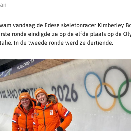
man
wam vandaag de Edese skeletonracer Kimberley Bos
eerste ronde eindigde ze op de elfde plaats op de O
talië. In de tweede ronde werd ze dertiende.