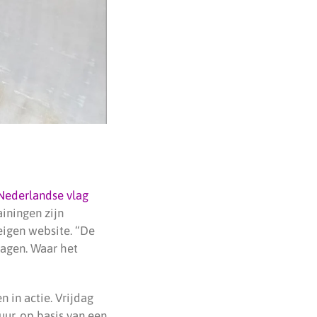
Nederlandse vlag
iningen zijn
 eigen website. “De
dagen. Waar het
 in actie. Vrijdag
ur, op basis van een