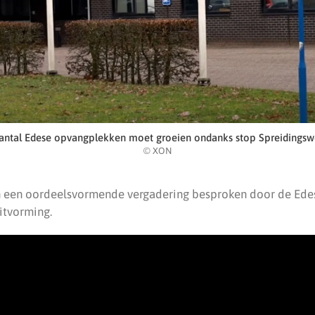
antal Edese opvangplekken moet groeien ondanks stop Spreidingsw
© XON
in een oordeelsvormende vergadering besproken door de Ede
itvorming.