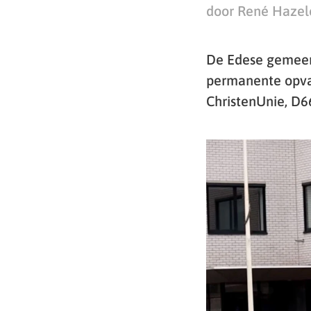
door René Hazel
De Edese gemeent
permanente opvan
ChristenUnie, D6