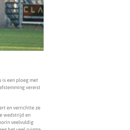
u is een ploeg met
 afstemming vereist
rt en verrichtte ze
e wedstrijd en
oorin veelvuldig
eeg het veel ruimte