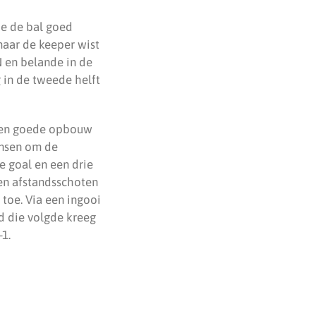
ie de bal goed
maar de keeper wist
N en belande in de
g in de tweede helft
 een goede opbouw
ansen om de
de goal en een drie
een afstandsschoten
 toe. Via een ingooi
d die volgde kreeg
1.