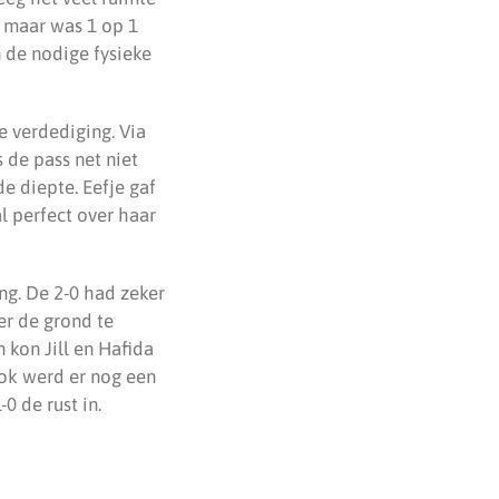
, maar was 1 op 1
 de nodige fysieke
e verdediging. Via
 de pass net niet
e diepte. Eefje gaf
al perfect over haar
g. De 2-0 had zeker
er de grond te
 kon Jill en Hafida
Ook werd er nog een
0 de rust in.