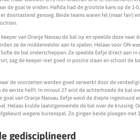
ar de goal te vinden. Hafida had de grootste kans op de 1-0
iet doortastend genoeg. Beide teams waren fel (maar fair) en
ochten.
e keeper van Oranje Nassau de bal op en speelde deze naar d
erden ze de middenvelder aan te spelen. Helaas voor ON was
Sofie de bal onderscheppen. Ze speelde Eefje direct aan in d
ruit, zag de keeper niet goed in positie staan en schoot de b
aar de voorzetten werden goed verwerkt door de verdedigin
 de eerste helft. In minuut 27 wist de achterhoede de bal ov
e goal van Oranje Nassau. Eefje werd de diepte ingestuurd en
al. Helaas krulde laatstgenoemde de bal over de kruising. 
afgekeurd wegens buitenspel. Zo gingen beide ploegen met 1-
e gedisciplineerd