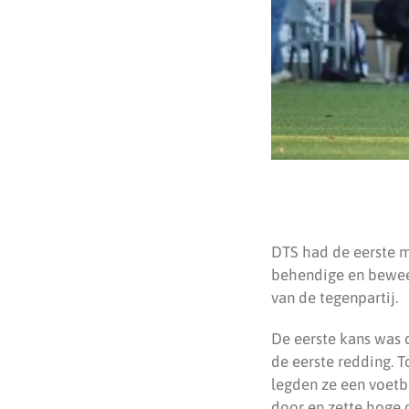
DTS had de eerste m
behendige en beweeg
van de tegenpartij.
De eerste kans was d
de eerste redding. 
legden ze een voetba
door en zette hoge 