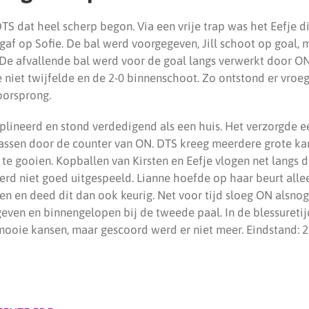
TS dat heel scherp begon. Via een vrije trap was het Eefje d
af op Sofie. De bal werd voorgegeven, Jill schoot op goal, 
 De afvallende bal werd voor de goal langs verwerkt door O
e niet twijfelde en de 2-0 binnenschoot. Zo ontstond er vroe
oorsprong.
plineerd en stond verdedigend als een huis. Het verzorgde
errassen door de counter van ON. DTS kreeg meerdere grote k
t te gooien. Kopballen van Kirsten en Eefje vlogen net langs 
werd niet goed uitgespeeld. Lianne hoefde op haar beurt all
n en deed dit dan ook keurig. Net voor tijd sloeg ON alsnog
even en binnengelopen bij de tweede paal. In de blessuretij
ooie kansen, maar gescoord werd er niet meer. Eindstand: 2-