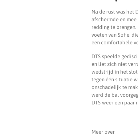
Na de rust was het D
afschermde en mee g
redding te brengen.
voeten van Sofie, di
een comfortabele v
DTS speelde gedisci
en liet zich niet v
wedstrijd in het slo
tegen één situatie 
onschadelijk te make
werd de bal voorgeg
DTS weer een paar m
Meer over