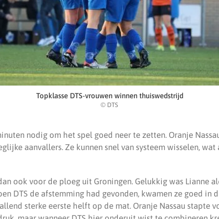
Topklasse DTS-vrouwen winnen thuiswedstrijd
© DTS
inuten nodig om het spel goed neer te zetten. Oranje Nassa
lijke aanvallers. Ze kunnen snel van systeem wisselen, wat
an ook voor de ploeg uit Groningen. Gelukkig was Lianne ale
Toen DTS de afstemming had gevonden, kwamen ze goed in d
llend sterke eerste helft op de mat. Oranje Nassau stapte v
druk, maar wanneer DTS hier onderuit wist te combineren kr