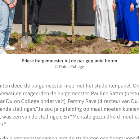
Edese burgemeester bij de pas geplante boom
© Dulon College
nten deed de burgemeester mee met het studentenpanel. On
erwaijen reageerden de burgemeester, Pauline Satter (best
r Dulon College onder valt), Femmy Rave (directeur van Dul
ende stellingen.“Je zou je opleiding op maat moeten kunnen
t”, was een van de stellingen. En “Mentale gezondheid moet 
n.”
e de burgemeester samen met de studenten een boom voor d