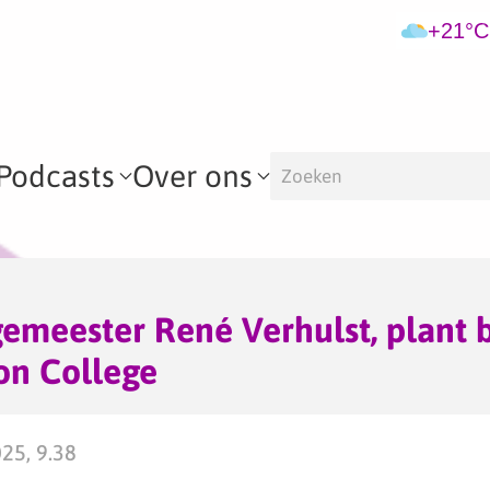
+21°C
Podcasts
Over ons
gemeester René Verhulst, plant
on College
025, 9.38