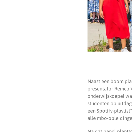
Naast een boom pla
presentator Remco V
onderwijskoepel waa
studenten op uitdag
een Spotify-playlis
alle mbo-opleidinge
Na dat panel plantt