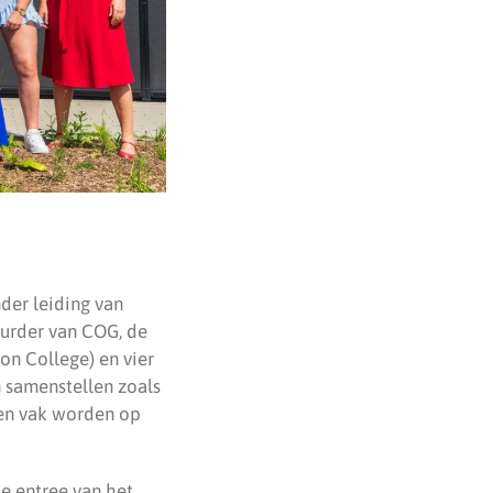
der leiding van
uurder van COG, de
on College) en vier
 samenstellen zoals
een vak worden op
e entree van het