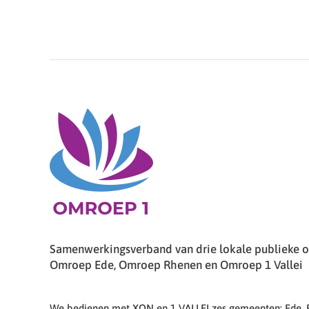
Samenwerkingsverband van drie lokale publieke om
Omroep Ede, Omroep Rhenen en Omroep 1 Vallei
We bedienen met XON en 1 VALLEI zes gemeenten: Ede,