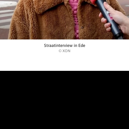
Straatinterview in Ede
© XON