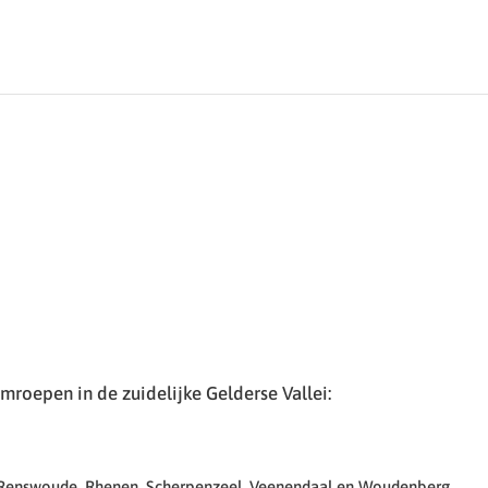
roepen in de zuidelijke Gelderse Vallei:
 Renswoude, Rhenen, Scherpenzeel, Veenendaal en Woudenberg