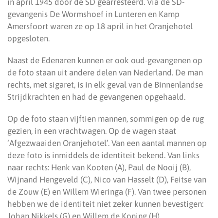
in april 1945 door de SD gearresteerd. Via de SD-
gevangenis De Wormshoef in Lunteren en Kamp
Amersfoort waren ze op 18 april in het Oranjehotel
opgesloten.
Naast de Edenaren kunnen er ook oud-gevangenen op
de foto staan uit andere delen van Nederland. De man
rechts, met sigaret, is in elk geval van de Binnenlandse
Strijdkrachten en had de gevangenen opgehaald.
Op de foto staan vijftien mannen, sommigen op de rug
gezien, in een vrachtwagen. Op de wagen staat
‘Afgezwaaiden Oranjehotel’. Van een aantal mannen op
deze foto is inmiddels de identiteit bekend. Van links
naar rechts: Henk van Kooten (A), Paul de Nooij (B),
Wijnand Hengeveld (C), Nico van Hasselt (D), Feitse van
de Zouw (E) en Willem Wieringa (F). Van twee personen
hebben we de identiteit niet zeker kunnen bevestigen:
Johan Nikkels (G) en Willem de Koning (H).