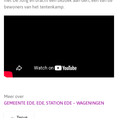
met De Jong en bracht een bezoek aan Gert, een van de
bewoners van het tentenkamp.
Meer over
GEMEENTE EDE
,
EDE
,
STATION EDE – WAGENINGEN
Terug