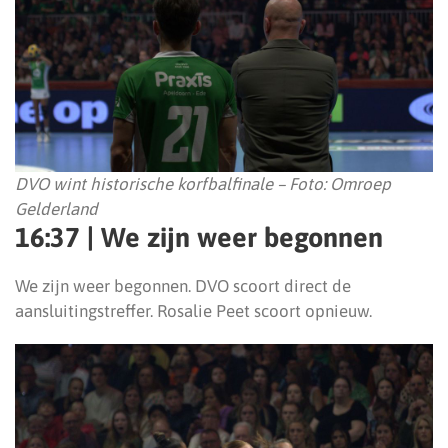
DVO wint historische korfbalfinale – Foto: Omroep
Gelderland
16:37 | We zijn weer begonnen
We zijn weer begonnen. DVO scoort direct de
aansluitingstreffer. Rosalie Peet scoort opnieuw.