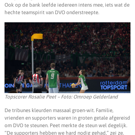
Ook op de bank leefde iedereen intens mee, iets wat de
hechte teamspirit van DVO onderstreepte.
Topscorer Rosalie Peet – Foto: Omroep Gelderland
De tribunes kleurden massaal groen-wit. Familie,
vrienden en supporters waren in groten getale afgereisd
om DVO te steunen. Peet merkte de steun wel degelijk.
“De supporters hebben we hard nodig gehad,” zei ze.