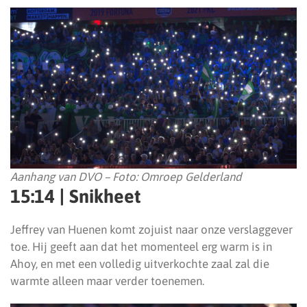
Aanhang van DVO – Foto: Omroep Gelderland
15:14 | Snikheet
Jeffrey van Huenen komt zojuist naar onze verslaggever
toe. Hij geeft aan dat het momenteel erg warm is in
Ahoy, en met een volledig uitverkochte zaal zal die
warmte alleen maar verder toenemen.